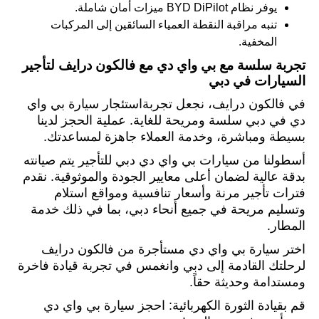
يوفر نظام
BYD DiPilot
ميزات أمان شاملة.
تنبه مراقبة النقطة العمياء السائقين إلى المركبات
المخفية.
تجربة سلسة مع بي واي دي مع فالكون درايف لتأجير
السيارات في دبي
في فالكون درايف، نجعل تجربة
استئجار سيارة
بي واي
دي في دبي سلسة ومريحة للغاية. عملية الحجز لدينا
بسيطة ومباشرة، وخدمة العملاء جاهزة لمساعدتك.
أسطولنا من سيارات بي واي دي دبي للتأجير يتم صيانته
بدقة عالية لضمان أعلى معايير الجودة والموثوقية. نقدم
فترات تأجير مرنة وأسعار تنافسية ومواقع استلام
وتسليم مريحة في جميع أنحاء دبي، بما في ذلك خدمة
المطار.
اختر سيارة بي واي دي مستأجرة من فالكون درايف
لرحلتك القادمة إلى دبي وانغمس في تجربة قيادة فاخرة
ومستدامة وحديثة حقاً.
قم بقيادة الثورة الكهربائية: احجز سيارة بي واي دي