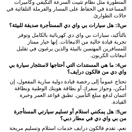
المتطورة مثل نظام تثبيت السرعة التكيفي وكاميرات
المساعدة في الحفاظ على المسار والفرملة التلقائية في
حالات الطوارئ.
س3: هل سيارات بي واي دي المستأجرة صديقة للبيئة؟
بالتأكيد، سيارات بي واي دي كهربائية بالكامل وتوفر
تجربة قيادة خالية من الانبعاثات. إنها خيار ممتاز
للمسافرين المهتمين بالبيئة والذين يرغبون في تقليل
انبعاثات الكربون.
س4: ما هي المستندات التي أحتاجها لاستئجار سيارة بي
واي دي من فالكون درايف؟
تحتاج عموماً إلى رخصة قيادة دولية سارية المفعول، إن
أمكن، وجواز سفرك أو بطاقة هويتك الوطنية وبطاقة
ائتمان لدفع مبلغ التأمين. تطبق قواعد العمر وخبرة
القيادة.
س5: هل يمكنني استلام أو تسليم سيارتي المستأجرة
من بي واي دي في مطار دبي؟
نعم، تقدم فالكون درايف خدمات استلام وتسليم مريحة