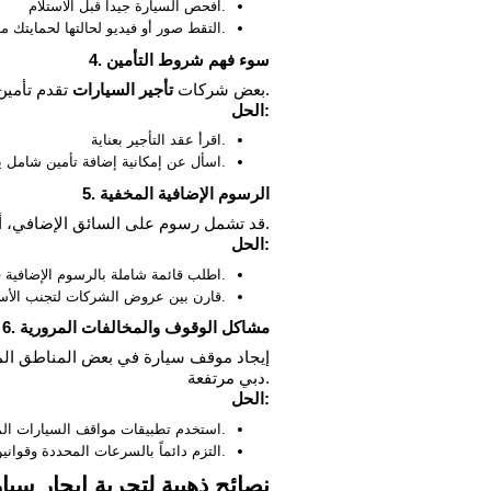
افحص السيارة جيداً قبل الاستلام.
التقط صور أو فيديو لحالتها لحمايتك من أي مطالبات لاحقة.
4. سوء فهم شروط التأمين
تقدم تأمين أساسي لا يغطي جميع الأضرار.
بعض شركات
تأجير السيارات
الحل:
اقرأ عقد التأجير بعناية.
اسأل عن إمكانية إضافة تأمين شامل يغطي الأضرار الكبيرة والصغيرة.
5. الرسوم الإضافية المخفية
قد تشمل رسوم على السائق الإضافي، أو تسليم السيارة في موقع مختلف، أو التنظيف العميق.
الحل:
اطلب قائمة شاملة بالرسوم الإضافية قبل التوقيع.
قارن بين عروض الشركات لتجنب الأسعار المبالغ فيها.
6. مشاكل الوقوف والمخالفات المرورية
إيجاد موقف سيارة في بعض المناطق المز
دبي مرتفعة.
الحل:
استخدم تطبيقات مواقف السيارات المعتمدة في دبي.
التزم دائماً بالسرعات المحددة وقوانين المرور.
نصائح ذهبية لتجربة إيجار س