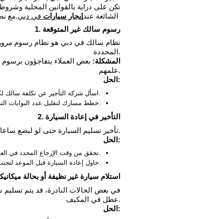
تكن على دراية بالقوانين المحلية وشروط
الشائعة عند
إيجار سيارات
في دبي
، مع نصائح عملية لتجنبها وضمان رحلة مريحة وآمنة.
1. رسوم سالك غير المتوقعة
نظام سالك في دبي هو نظام رسوم مرور إلك
المحددة.
المشكلة:
بعض العملاء يتفاجؤون برسوم إ
علمهم.
الحل:
اسأل شركة التأجير عن تكلفة سالك لكل عبور.
خطط مسارك لتقليل عدد البوابات التي تمر بها.
2. التأخير في إعادة السيارة
تأخير تسليم السيارة حتى لو لبضع ساعات قد يترتب عليه رسوم إضافية تصل إلى قيمة يوم كامل.
الحل:
تحقق من وقت الإرجاع المحدد في العقد.
حاول إعادة السيارة قبل الموعد لتجنب أي غرامات.
3. استلام سيارة غير نظيفة أو بحالة ميكانيك
في بعض الحالات النادرة، قد يتم تسليم س
عطل في المكيف.
الحل: