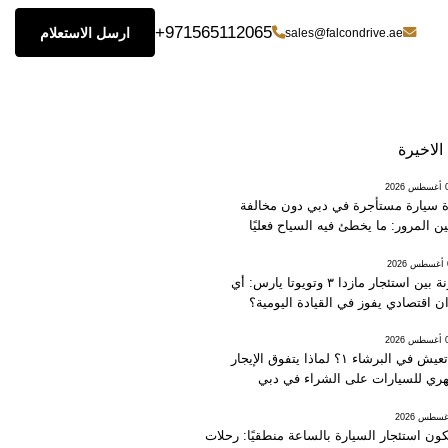
+971565112065
ارسل الاستعلام
sales@falcondrive.ae
الاخيرة
202
ة سيارة مستأجرة في دبي دون مخالفة
ين المرور: ما يخطئ فيه السياح فعليًا
2
مقارنة بين استئجار مازدا ٣ وتويوتا يارس: أي
ن اقتصادي يفوز في القيادة اليومية؟
202
هل تعيش في البرشاء ١؟ لماذا يتفوق الإيجار
ري للسيارات على الشراء في دبي
ون استئجار السيارة بالساعة منطقيًا: رحلات