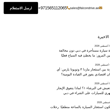
+971565112065
ارسل الاستعلام
sales@falcondrive.ae
الاخيرة
202
ة سيارة مستأجرة في دبي دون مخالفة
ين المرور: ما يخطئ فيه السياح فعليًا
2
مقارنة بين استئجار مازدا ٣ وتويوتا يارس: أي
ن اقتصادي يفوز في القيادة اليومية؟
202
هل تعيش في البرشاء ١؟ لماذا يتفوق الإيجار
ري للسيارات على الشراء في دبي
ون استئجار السيارة بالساعة منطقيًا: رحلات