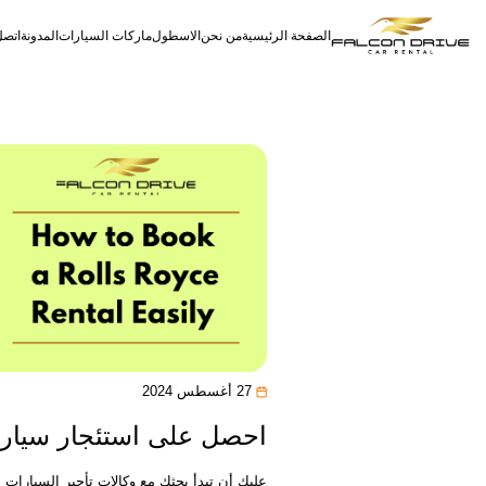
الصفحة الرئيسية
من نحن
الاسطول
ماركات السيارات
المدونة
اتصل
دفع رباعي
كروس أوفر
متوسطة الحجم
27 أغسطس 2024
احصل على استئجار سيارة 
عليك أن تبدأ بحثك مع وكالات تأجير السيارات ال