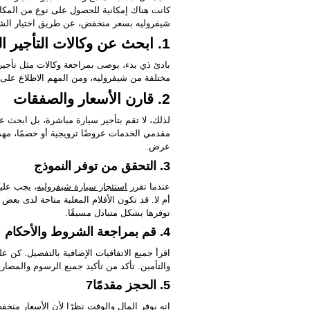
كانت هناك إمكانية للحصول على نوع من المكافأة 
شيفروليه بسعر منخفض، عن طريق اختيار الشر
1. ابحث عن وكالات التأجير المحلية
بادئ ذي بدء، يوصى بمراجعة وكالات مثل تأجير 
مختلفة من شيفروليه، ومن المهم الاطلاع على ت
2. قارن الأسعار والصفقات
لذلك، لا تقم بتأجير سيارة مباشرة، بل ابحث ع
مقدمي الخدمات عروضًا ترويجية أو خصمًا، مهم
عرض.
3. التحقق من توفر النموذج
عندما تقرر
استئجار سيارة شيفروليه
، يجب عليك
أم لا. قد تكون الأفلام المعلبة متاحة لدى بع
توفرها بشكل متبادل مسبقًا.
4. قم بمراجعة الشروط والأحكام
اقرأ جميع الاتفاقيات الإضافية بالتفصيل. كن ع
والتأمين. تأكد من تأكيد جميع الرسوم والمصاري
5. الحجز مقدمًا7
إنه يوفر المال والوقت نظرًا لأن الأسعار م