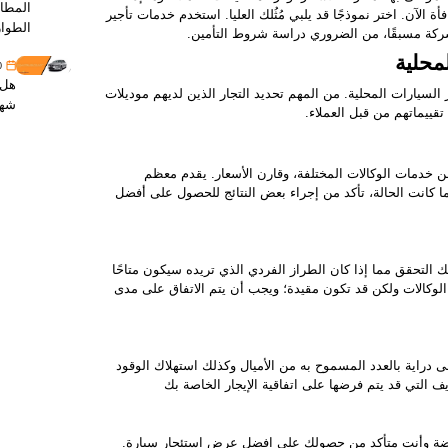
المطار
الآن. اختر نموذجًا قد يلبي مُثُلك العليا. استخدم خدمات تأجير
الطوا
كة مسبقًا، من الضروري دراسة شروط التأمين.
30 
هل 
السيارات المحلية. من المهم تحديد التجار الذين لديهم موديلات
شهر
قييماتهم من قبل العملاء.
ن خدمات الوكالات المختلفة، وقارن الأسعار. يقدم معظم
ا كانت الحالة، تأكد من إجراء بعض النتائج للحصول على أفضل
 التحقق مما إذا كان الطراز الفردي الذي تريده سيكون متاحًا
ض الوكالات ولكن قد تكون مقيدة؛ ويجب أن يتم الاتفاق على مدى
لى دراية بالعدد المسموح به من الأميال وكذلك استهلاك الوقود
ف التي قد يتم فرضها على اتفاقية الإيجار الخاصة بك
نخفضة وأنت متأكد من حصولك على افضل عرض استئجار سيارة.