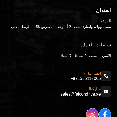
العنوان
الموقع:
سيتي ووك،بوليفارد مبنى 21 أ - وحدة 4، طريق 58 أ - الوصل - دبي
ساعات العمل
الاثنين - السبت: 9 صباحا - 7 مساء
اتصل بنا الان
+971565112065
شاركنا!
sales@falcondrive.ae