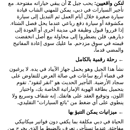
لنكن واقعيين:
يحب جيل
Z
أن يبقي خياراته مفتوحة. مع
تأجير السيارات في دبي، يمكن للمهني الشاب قيادة
سيارة صغيرة خلال أيام العمل ثم التبديل إلى سيارة
مكشوفة أو سيارة دفع رباعي عندما يحل فصل الشتاء.
إذا قرروا قبول وظيفة في مدينة أخرى أو العودة إلى
ديارهم، فلن يضطروا إلى محاولة بيع أصل انخفضت
قيمته في سوق مزدحم. ما عليك سوى إعادة المفاتيح
والمضي قدماً
.
←
رحلة رقمية بالكامل
نشأ هذا الجيل وهو يحمل جهاز الآيباد في يده. لا يرغبون
في قضاء أربع ساعات في صالة العرض للتفاوض على
سجاد الأرضية. التأجير الحديث هو ”انقر لتقود“. تقوم
بتحميل بطاقة الهوية الإماراتية الخاصة بك، واختيار
اللون، وتوقيع العقد على هاتفك. إنه شفاف وسريع ولا
ينطوي على أي ضغط من ”بائع السيارات“ التقليدي
.
←
ميزانيات يمكن التنبؤ بها
الحياة في دبي مكلفة بما يكفي دون فواتير ميكانيكي
مفاجئة. عندما تستأجر، تعرف بالضبط ما الذي يخرج من