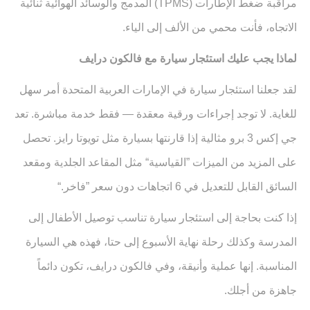
مراقبة ضغط الإطارات
(TPMS)
المدمج والوسائد الهوائية ثنائية
الاتجاه، فأنت محمي من الألف إلى الياء
.
لماذا يجب عليك استئجار سيارة مع فالكون درايف
لقد جعلنا استئجار سيارة في الإمارات العربية المتحدة أمر سهل
للغاية. لا توجد إجراءات ورقية معقدة — فقط خدمة مباشرة. تعد
جي إكس 3 برو مثالية إذا قارنتها بسيارة مثل تويوتا رايز. تحصل
على المزيد من الميزات ”القياسية“ مثل المقاعد الجلدية ومقعد
السائق القابل للتعديل في 6 اتجاهات دون سعر ”فاخر
“.
إذا كنت بحاجة إلى استئجار سيارة تناسب توصيل الأطفال إلى
المدرسة وكذلك رحلة نهاية الأسبوع إلى حتا، فهذه هي السيارة
المناسبة. إنها عملية وأنيقة، وفي فالكون درايف، تكون دائماً
جاهزة من أجلك
.