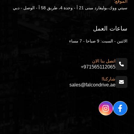
الموقع:
سيتي ووك،بوليفارد مبنى 21 أ - وحدة 4، طريق 58 أ - الوصل - دبي
ساعات العمل
الاثنين - السبت: 9 صباحا - 7 مساء
اتصل بنا الان
+971565112065
شاركنا!
sales@falcondrive.ae