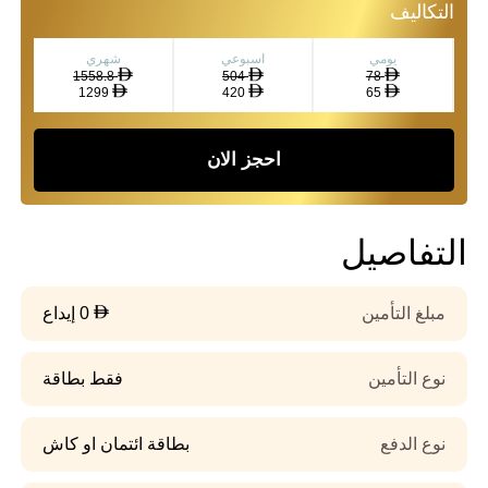
التكاليف
يومي
اسبوعي
شهري
1558.8
504
78
1299
420
65
احجز الان
التفاصيل
مبلغ التأمين
0 إيداع
نوع التأمين
فقط بطاقة
نوع الدفع
بطاقة ائتمان او كاش