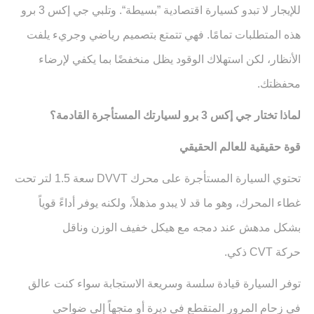
للإيجار لا تبدو كسيارة اقتصادية ”بسيطة“. وتلبي جي إكس 3 برو
هذه المتطلبات تمامًا. فهي تتمتع بتصميم رياضي وجريء يلفت
الأنظار، لكن استهلاك الوقود يظل منخفضًا بما يكفي لإرضاء
محفظتك
.
لماذا تختار جي إكس 3 برو لسيارتك المستأجرة القادمة؟
قوة حقيقية للعالم الحقيقي
تحتوي السيارة المستأجرة على محرك
DVVT
سعة 1.5 لتر تحت
غطاء المحرك، وهو ما قد لا يبدو مذهلاً، ولكنه يوفر أداءً قوياً
بشكل مدهش عند دمجه مع هيكل خفيف الوزن وناقل
حركة
CVT
ذكي.
توفر السيارة قيادة سلسة وسريعة الاستجابة سواء كنت عالق
في زحام المرور المتقطع في ديرة أو متجهاً إلى ضواحي