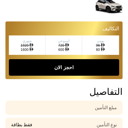
التكاليف
يومي
اسبوعي
شهري
1920
720
96
1600
600
80
احجز الان
التفاصيل
مبلغ التأمين
نوع التأمين
فقط بطاقة