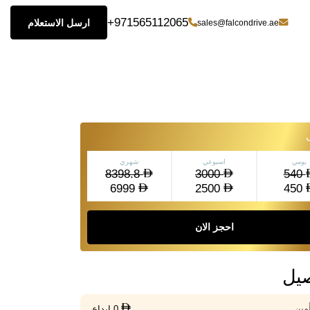
+971565112065
ارسل الاستعلام
sales@falcondrive.ae
يومي
اسبوعي
شهري
8398.8
3000
540
6999
2500
450
احجز الان
صيل
أمين
0 إيداع