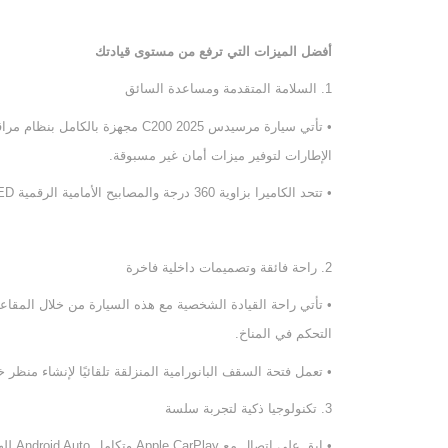
أفضل الميزات التي ترفع من مستوى قيادتك
1. السلامة المتقدمة ومساعدة السائق
• تأتي سيارة مرسيدس C200 2025 مجه
الإطارات لتوفير ميزات أمان غير مسبوقة.
• تتحد الكاميرا بزاوية 360 درجة والمصابيح الأمامية الرقمية LED لتوفير أقصى قدر من الرؤية مما يعزز السلامة والتحكم أثناء كل قيادة.
2. راحة فائقة وتصميمات داخلية فاخرة
• تأتي راحة القيادة الشخصية مع هذه السيارة من خلال المقاع
التحكم في المناخ.
• تعمل فتحة السقف البانورامية المنزلقة تلقائيًا لإنشاء منظر خ
3. تكنولوجيا ذكية لتجربة سلسة
• ابق على اتصال مع Apple CarPlay وتكامل Android Auto للهواتف الذكية.