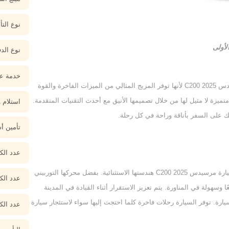
نوع التأ
لأولى
نوع الدف
خدمة عم
احصل على تجربة القيادة المثالية من خلال اختيار سيارة مرسيدس C200 2025 لأنها توفر المزيج المثالي من الميزات الفاخرة والقوة
متميزة لا مثيل لها من خلال تصميمها الأنيق مع أحدث التقنيات المتقدمة.
استلام 
 على السفر بأناقة وراحة في كل رحلة.
تأمين 
عدد الكي
بالنسبة للأفراد الذين يبحثون عن الجودة الفائقة، توفر ايجار سيارة مرسيدس C200 2025 هندستها الاستثنائية. بفضل محركها التوربيني
عدد الك
ة تسارعًا سريعًا وسهولة في المناورة. يتم تعزيز الاستقرار أثناء القيادة في المدينة
رة. توفر السيارة رحلات فاخرة كلما احتجت إليها سواء لاستئجار سيارة
عدد الك