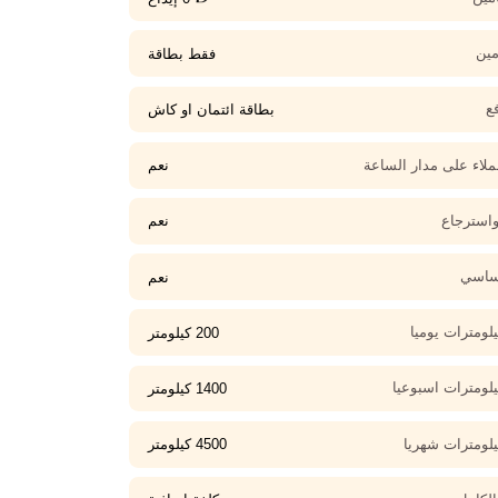
مين
فقط بطاقة
ع
بطاقة ائتمان او كاش
لاء على مدار الساعة
نعم
واسترجاع
نعم
أساسي
نعم
لومترات يوميا
200 كيلومتر
يلومترات اسبوعيا
1400 كيلومتر
يلومترات شهريا
4500 كيلومتر