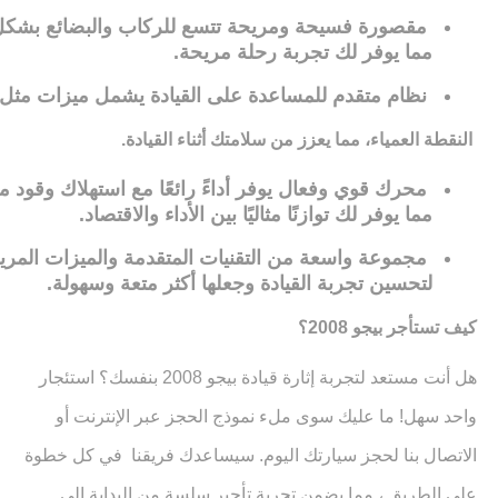
مقصورة
فسيحة
ومريحة
تتسع
للركاب
والبضائع
بشكل
مما
يوفر
لك
تجربة
رحلة
مريحة
.
نظام
متقدم
للمساعدة
على
القيادة
يشمل
ميزات
مثل
النقطة
العمياء
،
مما
يعزز
من
سلامتك
أثناء
القيادة
.
محرك
قوي
وفعال
يوفر
أداءً
رائعًا
مع
استهلاك
وقود
م
مما
يوفر
لك
توازنًا
مثاليًا
بين
الأداء
والاقتصاد
.
مجموعة
واسعة
من
التقنيات
المتقدمة
والميزات
المري
لتحسين
تجربة
القيادة
وجعلها
أكثر
متعة
وسهولة
.
كيف تستأجر بيجو 2008؟
هل أنت مستعد لتجربة إثارة قيادة بيجو 2008 بنفسك؟ استئجار
واحد سهل! ما عليك سوى ملء نموذج الحجز عبر الإنترنت أو
الاتصال بنا لحجز سيارتك اليوم. سيساعدك فريقنا في كل خطوة
على الطريق ، مما يضمن تجربة تأجير سلسة من البداية إلى