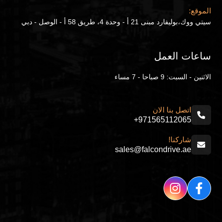
الموقع:
سيتي ووك،بوليفارد مبنى 21 أ - وحدة 4، طريق 58 أ - الوصل - دبي
ساعات العمل
الاثنين - السبت: 9 صباحا - 7 مساء
اتصل بنا الان
+971565112065
شاركنا!
sales@falcondrive.ae